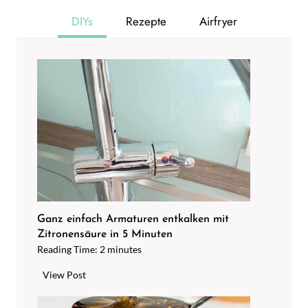
DIYs
Rezepte
Airfryer
Ganz einfach Armaturen entkalken mit
Zitronensäure in 5 Minuten
Reading Time:
2
minutes
G
View Post
a
n