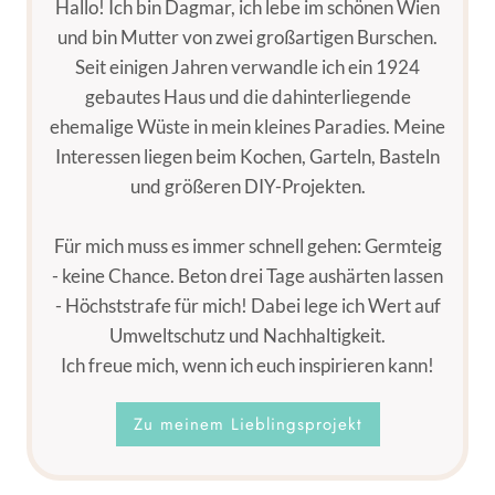
Hallo! Ich bin Dagmar, ich lebe im schönen Wien
TIPPS
und bin Mutter von zwei großartigen Burschen.
UND
TRICKS
Seit einigen Jahren verwandle ich ein 1924
FÜR
gebautes Haus und die dahinterliegende
AEROGARDEN,
ehemalige Wüste in mein kleines Paradies. Meine
HYDROPONIK
Interessen liegen beim Kochen, Garteln, Basteln
UND
SMARTGARDEN!
und größeren DIY-Projekten.
Für mich muss es immer schnell gehen: Germteig
- keine Chance. Beton drei Tage aushärten lassen
- Höchststrafe für mich! Dabei lege ich Wert auf
Umweltschutz und Nachhaltigkeit.
Ich freue mich, wenn ich euch inspirieren kann!
Zu meinem Lieblingsprojekt