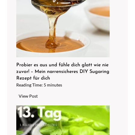
z
e
i
n
f
a
c
h
A
Probier es aus und fühle dich glatt wie nie
zuvor! – Mein narrensicheres DIY Sugaring
r
Rezept für dich
m
Reading Time:
5
minutes
a
t
P
View Post
u
r
r
o
e
b
n
i
e
e