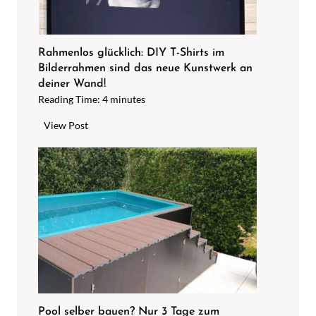
i
s
l
n
ä
a
e
u
t
g
Rahmenlos glücklich: DIY T-Shirts im
r
t
Bilderrahmen sind das neue Kunstwerk an
r
e
w
deiner Wand!
ü
i
Reading Time:
4
minutes
i
n
n
e
e
R
View Post
5
n
O
a
M
i
a
h
i
e
s
m
n
z
e
e
u
u
i
n
t
v
n
l
e
o
s
o
n
r
H
s
!
a
g
–
u
l
M
s
ü
Pool selber bauen? Nur 3 Tage zum