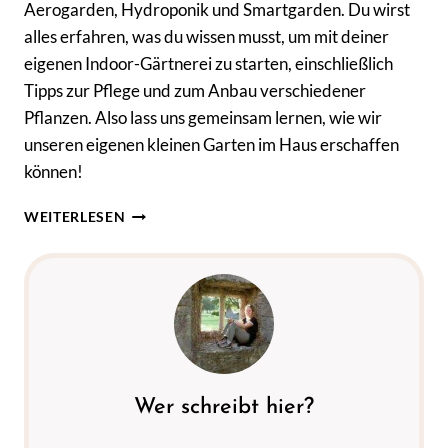
Aerogarden, Hydroponik und Smartgarden. Du wirst
alles erfahren, was du wissen musst, um mit deiner
eigenen Indoor-Gärtnerei zu starten, einschließlich
Tipps zur Pflege und zum Anbau verschiedener
Pflanzen. Also lass uns gemeinsam lernen, wie wir
unseren eigenen kleinen Garten im Haus erschaffen
können!
BRINGE
WEITERLESEN
DEINE
GRÜNE
OASE
INS
HAUS
MIT
INDOOR
GARDENING:
ENTDECKE
Wer schreibt hier?
DIE
BESTEN