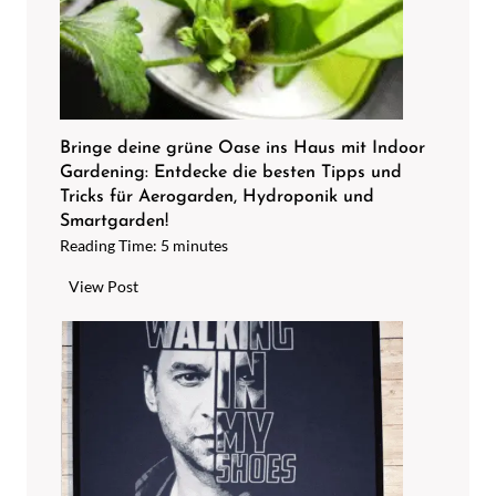
n
r
t
e
k
s
a
a
l
u
k
s
Bringe deine grüne Oase ins Haus mit Indoor
e
Gardening: Entdecke die besten Tipps und
u
n
Tricks für Aerogarden, Hydroponik und
n
m
Smartgarden!
d
Reading Time:
5
minutes
i
f
t
ü
B
View Post
Z
h
r
i
l
i
t
e
n
r
d
g
o
i
e
n
c
d
e
h
e
n
g