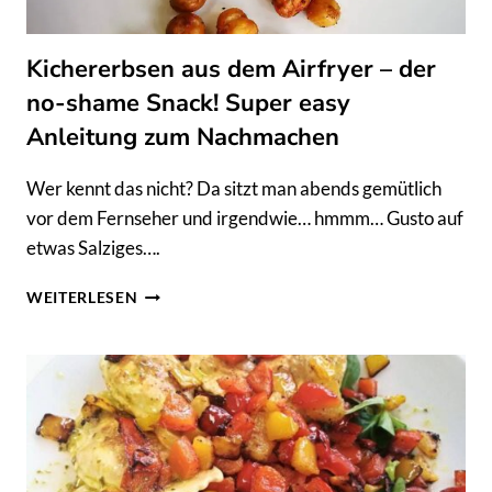
Kichererbsen aus dem Airfryer – der
no-shame Snack! Super easy
Anleitung zum Nachmachen
Wer kennt das nicht? Da sitzt man abends gemütlich
vor dem Fernseher und irgendwie… hmmm… Gusto auf
etwas Salziges….
KICHERERBSEN
WEITERLESEN
AUS
DEM
AIRFRYER
–
DER
NO-
SHAME
SNACK!