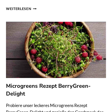
SPINAT
WEITERLESEN
SELBER
ANBAUEN:
GRÜNES
GLÜCK
IM
EIGENEN
GARTEN
ERNTEN!
Microgreens Rezept BerryGreen-
Delight
Probiere unser leckeres Microgreens Rezept