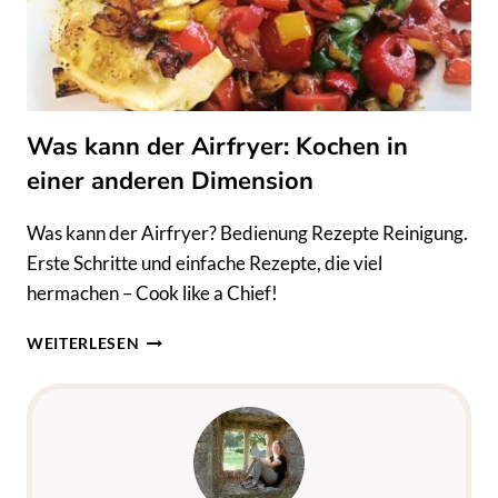
SUPER
EASY
ANLEITUNG
ZUM
NACHMACHEN
Was kann der Airfryer: Kochen in
einer anderen Dimension
Was kann der Airfryer? Bedienung Rezepte Reinigung.
Erste Schritte und einfache Rezepte, die viel
hermachen – Cook like a Chief!
WAS
WEITERLESEN
KANN
DER
AIRFRYER:
KOCHEN
IN
EINER