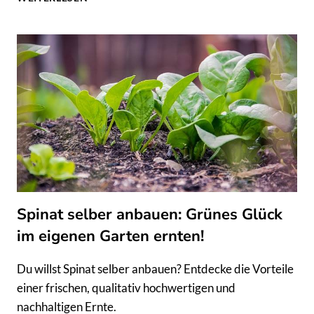
MIT
SPINAT:
KÖSTLICHE
GERÖSTETE
SPINAT-
WALNUSS-
RAVIOLI
MIT
ZITRONEN-
SALBEIBUTTER
Spinat selber anbauen: Grünes Glück
im eigenen Garten ernten!
Du willst Spinat selber anbauen? Entdecke die Vorteile
einer frischen, qualitativ hochwertigen und
nachhaltigen Ernte.