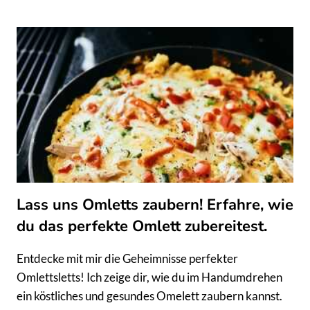
ES
AUS
UND
FÜHLE
DICH
GLATT
WIE
NIE
ZUVOR!
–
MEIN
NARRENSICHERES
DIY
SUGARING
Lass uns Omletts zaubern! Erfahre, wie
REZEPT
FÜR
du das perfekte Omlett zubereitest.
DICH
Entdecke mit mir die Geheimnisse perfekter
Omlettsletts! Ich zeige dir, wie du im Handumdrehen
ein köstliches und gesundes Omelett zaubern kannst.