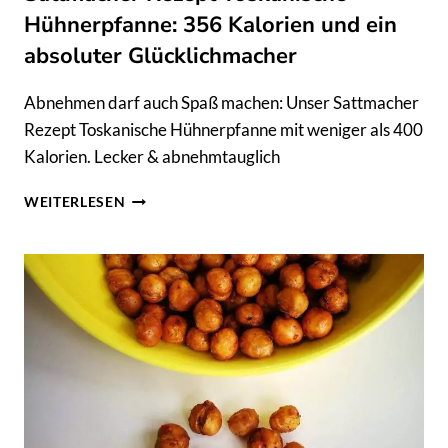
Hühnerpfanne: 356 Kalorien und ein
absoluter Glücklichmacher
Abnehmen darf auch Spaß machen: Unser Sattmacher
Rezept Toskanische Hühnerpfanne mit weniger als 400
Kalorien. Lecker & abnehmtauglich
SATTMACHER
WEITERLESEN
REZEPT
TOSKANISCHE
HÜHNERPFANNE:
356
KALORIEN
UND
EIN
ABSOLUTER
GLÜCKLICHMACHER