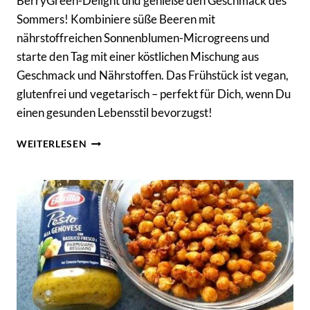
BerryGreen-Delight und genieße den Geschmack des
Sommers! Kombiniere süße Beeren mit
nährstoffreichen Sonnenblumen-Microgreens und
starte den Tag mit einer köstlichen Mischung aus
Geschmack und Nährstoffen. Das Frühstück ist vegan,
glutenfrei und vegetarisch – perfekt für Dich, wenn Du
einen gesunden Lebensstil bevorzugst!
MICROGREENS
WEITERLESEN
REZEPT
BERRYGREEN-
DELIGHT