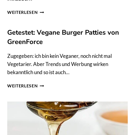
KNUSPRIGE
WEITERLESEN
KICHERERBSEN
MIT
PARMESAN
Getestet: Vegane Burger Patties von
&
GreenForce
PESTO
HAPPY
SNACKING
Zugegeben: ich bin kein Veganer, noch nicht mal
IN
Vegetarier. Aber Trends und Werbung wirken
15
bekanntlich und so ist auch…
MINUTEN
GETESTET:
WEITERLESEN
VEGANE
BURGER
PATTIES
VON
GREENFORCE