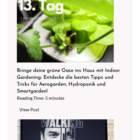
r
o
e
b
n
i
e
e
n
r
t
e
k
s
a
a
l
u
k
s
Bringe deine grüne Oase ins Haus mit Indoor
e
Gardening: Entdecke die besten Tipps und
u
n
Tricks für Aerogarden, Hydroponik und
n
m
Smartgarden!
d
Reading Time:
5
minutes
i
f
t
ü
B
View Post
Z
h
r
i
l
i
t
e
n
r
d
g