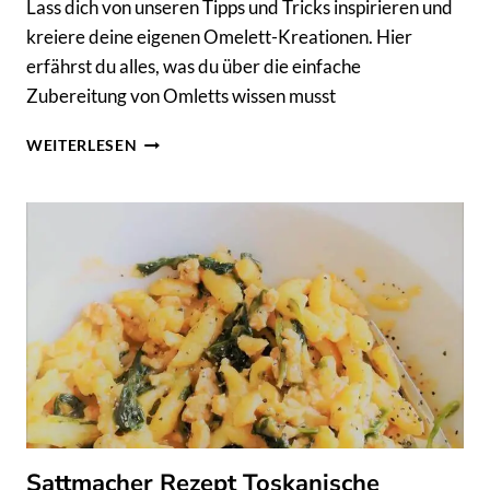
Lass dich von unseren Tipps und Tricks inspirieren und
kreiere deine eigenen Omelett-Kreationen. Hier
erfährst du alles, was du über die einfache
Zubereitung von Omletts wissen musst
LASS
WEITERLESEN
UNS
OMLETTS
ZAUBERN!
ERFAHRE,
WIE
DU
DAS
PERFEKTE
OMLETT
ZUBEREITEST.
Sattmacher Rezept Toskanische