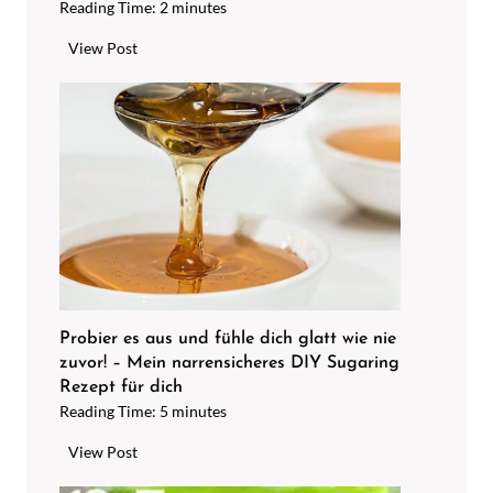
Reading Time:
2
minutes
G
View Post
a
n
z
e
i
n
f
a
c
h
A
Probier es aus und fühle dich glatt wie nie
zuvor! – Mein narrensicheres DIY Sugaring
r
Rezept für dich
m
Reading Time:
5
minutes
a
t
P
View Post
u
r