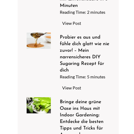
Minuten
Reading Time:
2
minutes
G
View Post
a
n
Probier es aus und
fühle dich glatt wie nie
z
zuvor! – Mein
e
narrensicheres DIY
i
Sugaring Rezept für
n
dich
f
Reading Time:
5
minutes
a
c
P
View Post
h
r
A
o
Bringe deine grüne
Oase ins Haus mit
r
b
Indoor Gardening:
m
i
Entdecke die besten
a
e
Tipps und Tricks für
t
r