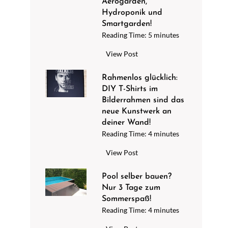
Aerogarden,
u
e
Hydroponik und
r
s
Smartgarden!
e
a
Reading Time:
5
minutes
n
u
B
View Post
e
s
r
n
u
i
Rahmenlos glücklich:
t
n
DIY T-Shirts im
n
k
d
Bilderrahmen sind das
g
a
f
neue Kunstwerk an
e
l
ü
deiner Wand!
d
k
h
Reading Time:
4
minutes
e
e
l
i
R
View Post
n
e
n
a
m
d
e
h
Pool selber bauen?
i
i
g
Nur 3 Tage zum
m
t
c
Sommerspaß!
r
e
Z
h
Reading Time:
4
minutes
ü
n
i
g
n
l
t
l