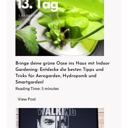
o
e
b
n
i
e
e
n
r
t
e
k
s
a
a
l
u
k
s
Bringe deine grüne Oase ins Haus mit Indoor
e
Gardening: Entdecke die besten Tipps und
u
n
Tricks für Aerogarden, Hydroponik und
n
m
Smartgarden!
d
Reading Time:
5
minutes
i
f
t
ü
B
View Post
Z
h
r
i
l
i
t
e
n
r
d
g