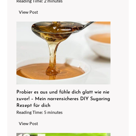
Reading Time:
2
minutes
G
View Post
a
n
z
e
i
n
f
a
c
h
A
Probier es aus und fühle dich glatt wie nie
zuvor! – Mein narrensicheres DIY Sugaring
r
Rezept für dich
m
Reading Time:
5
minutes
a
t
P
View Post
u
r
r