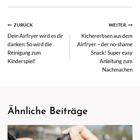
Beitrags-
ZURÜCK
WEITER
Dein Airfryer wird es dir
Kichererbsen aus dem
Navigation
danken: So wird die
Airfryer – der no-shame
Reinigung zum
Snack! Super easy
Kinderspiel!
Anleitung zum
Nachmachen
Ähnliche Beiträge