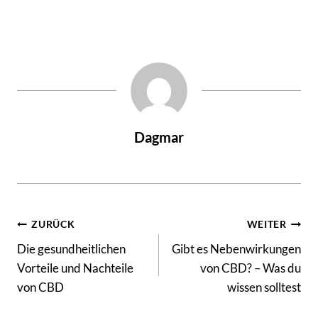
Dagmar
Beitrags-
ZURÜCK
WEITER
Die gesundheitlichen
Gibt es Nebenwirkungen
Navigation
Vorteile und Nachteile
von CBD? – Was du
von CBD
wissen solltest