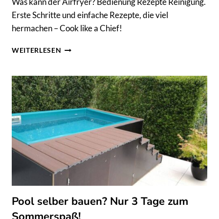
Was kann der Airfryer? Bedienung Rezepte Reinigung.
Erste Schritte und einfache Rezepte, die viel
hermachen – Cook like a Chief!
WAS
WEITERLESEN
KANN
DER
AIRFRYER:
KOCHEN
IN
EINER
ANDEREN
DIMENSION
Pool selber bauen? Nur 3 Tage zum
Sommerspaß!