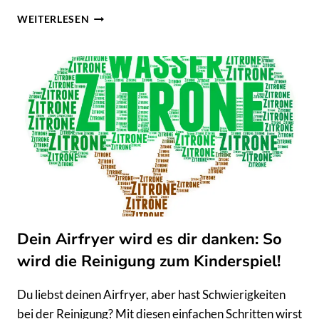
ENTDECKE
WEITERLESEN
DIE
UNGLAUBLICHE
KRAFT
DER
QUANTENHEILUNG
–
IN
NUR
WENIGEN
SCHRITTEN
ZU
MEHR
KÖRPER-
GEIST-
Dein Airfryer wird es dir danken: So
BALANCE!
wird die Reinigung zum Kinderspiel!
Du liebst deinen Airfryer, aber hast Schwierigkeiten
bei der Reinigung? Mit diesen einfachen Schritten wirst