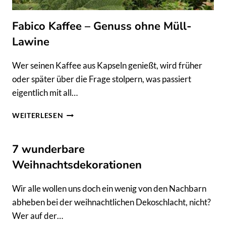
Fabico Kaffee – Genuss ohne Müll-
Lawine
Wer seinen Kaffee aus Kapseln genießt, wird früher
oder später über die Frage stolpern, was passiert
eigentlich mit all…
FABICO
WEITERLESEN
KAFFEE
–
GENUSS
7 wunderbare
OHNE
Weihnachtsdekorationen
MÜLL-
LAWINE
Wir alle wollen uns doch ein wenig von den Nachbarn
abheben bei der weihnachtlichen Dekoschlacht, nicht?
Wer auf der…