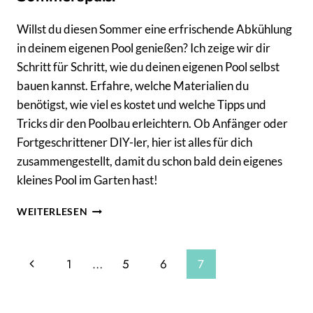
Willst du diesen Sommer eine erfrischende Abkühlung
in deinem eigenen Pool genießen? Ich zeige wir dir
Schritt für Schritt, wie du deinen eigenen Pool selbst
bauen kannst. Erfahre, welche Materialien du
benötigst, wie viel es kostet und welche Tipps und
Tricks dir den Poolbau erleichtern. Ob Anfänger oder
Fortgeschrittener DIY-ler, hier ist alles für dich
zusammengestellt, damit du schon bald dein eigenes
kleines Pool im Garten hast!
POOL
WEITERLESEN
SELBER
BAUEN?
NUR
Seitennavigation
Vorherige
1
…
5
6
7
3
TAGE
Seite
ZUM
SOMMERSPASS!