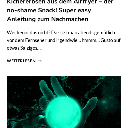
Kichererbsen aus dem Airfryer – der
no-shame Snack! Super easy
Anleitung zum Nachmachen
Wer kennt das nicht? Da sitzt man abends gemütlich
vor dem Fernseher und irgendwie… hmmm… Gusto auf
etwas Salziges….
KICHERERBSEN
WEITERLESEN
AUS
DEM
AIRFRYER
–
DER
NO-
SHAME
SNACK!
SUPER
EASY
ANLEITUNG