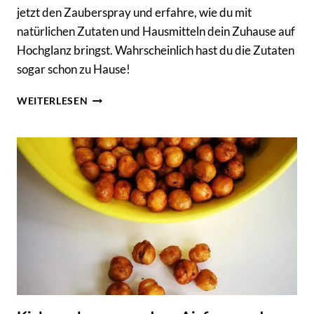
jetzt den Zauberspray und erfahre, wie du mit
natürlichen Zutaten und Hausmitteln dein Zuhause auf
Hochglanz bringst. Wahrscheinlich hast du die Zutaten
sogar schon zu Hause!
ZAUBERSPRAY
WEITERLESEN
–
GLANZ
UND
GLORIA
OHNE
CHEMIE!