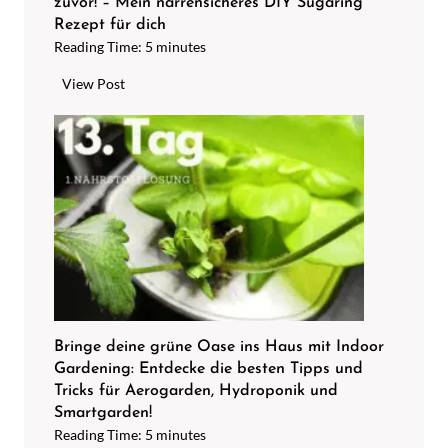
zuvor! – Mein narrensicheres DIY Sugaring
r
Rezept für dich
m
Reading Time:
5
minutes
a
t
P
View Post
u
r
r
o
e
b
n
i
e
e
n
r
t
e
k
s
a
a
l
u
k
s
Bringe deine grüne Oase ins Haus mit Indoor
e
Gardening: Entdecke die besten Tipps und
u
n
Tricks für Aerogarden, Hydroponik und
n
m
Smartgarden!
d
Reading Time:
5
minutes
i
f