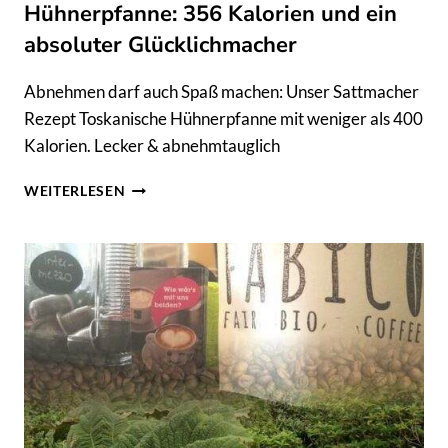
Hühnerpfanne: 356 Kalorien und ein
absoluter Glücklichmacher
Abnehmen darf auch Spaß machen: Unser Sattmacher
Rezept Toskanische Hühnerpfanne mit weniger als 400
Kalorien. Lecker & abnehmtauglich
SATTMACHER
WEITERLESEN
REZEPT
TOSKANISCHE
HÜHNERPFANNE:
356
KALORIEN
UND
EIN
ABSOLUTER
GLÜCKLICHMACHER