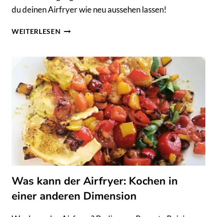
du deinen Airfryer wie neu aussehen lassen!
DEIN
WEITERLESEN
AIRFRYER
WIRD
ES
DIR
DANKEN:
SO
WIRD
DIE
REINIGUNG
ZUM
KINDERSPIEL!
Was kann der Airfryer: Kochen in
einer anderen Dimension