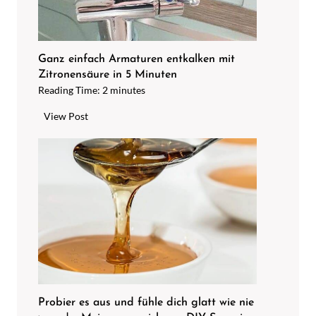
Ganz einfach Armaturen entkalken mit
Zitronensäure in 5 Minuten
Reading Time:
2
minutes
G
View Post
a
n
z
e
i
n
f
a
c
h
A
Probier es aus und fühle dich glatt wie nie