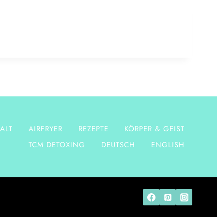
ALT
AIRFRYER
REZEPTE
KÖRPER & GEIST
TCM DETOXING
DEUTSCH
ENGLISH